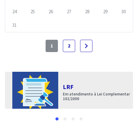
24
25
26
27
28
29
30
31
navigate_next
1
2
LRF
Em atendimento à Lei Complementar
101/2000