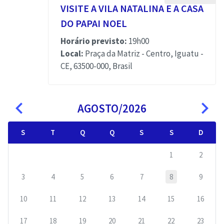
VISITE A VILA NATALINA E A CASA
DO PAPAI NOEL
Horário previsto:
19h00
Local:
Praça da Matriz - Centro, Iguatu -
CE, 63500-000, Brasil
navigate_before
navigate_next
AGOSTO/2026
S
T
Q
Q
S
S
D
1
2
3
4
5
6
7
8
9
10
11
12
13
14
15
16
17
18
19
20
21
22
23