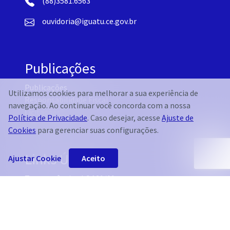
(88)3581.6563
ouvidoria@iguatu.ce.gov.br
Publicações
Publicações
Utilizamos cookies para melhorar a sua experiência de
Responsabilidade Fiscal
navegação. Ao continuar você concorda com a nossa
Licitações
Política de Privacidade
. Caso desejar, acesse
Ajuste de
Cookies
para gerenciar suas configurações.
Links Úteis
Ajustar Cookie
Aceito
Transparência - LC 131/09
e-SIC - Lei 12.527/11
Ouvidoria
Licitações e Contratos
Responsabilidade Fiscal