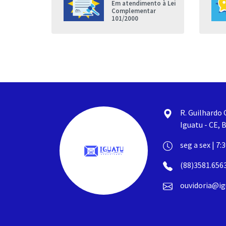
Em atendimento à Lei
nda que a
Complementar
de Iguatu
101/2000
R. Guilhardo 
Iguatu - CE, B
seg a sex | 7:
(88)3581.656
ouvidoria@ig