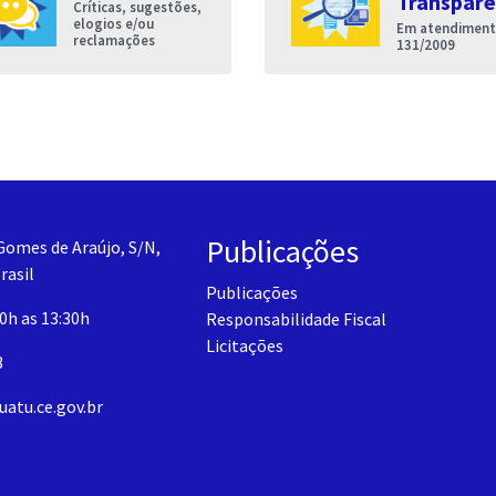
Transparê
Críticas, sugestões,
elogios e/ou
Em atendimento
reclamações
131/2009
Publicações
Gomes de Araújo, S/N,
rasil
Publicações
30h as 13:30h
Responsabilidade Fiscal
Licitações
3
uatu.ce.gov.br