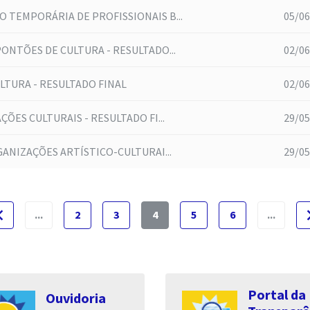
 TEMPORÁRIA DE PROFISSIONAIS B...
05/06
ONTÕES DE CULTURA - RESULTADO...
02/06
LTURA - RESULTADO FINAL
02/06
ÕES CULTURAIS - RESULTADO FI...
29/05
GANIZAÇÕES ARTÍSTICO-CULTURAI...
29/05
e_before
naviga
...
2
3
4
5
6
...
Portal da
Ouvidoria