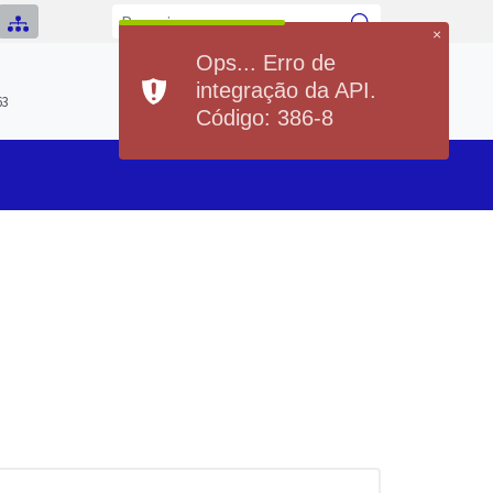
×
Ops... Erro de
Previsão do Tempo
integração da API.
Hoje
Sexta
63
21°
36°
20°
36°
Código: 386-8
Min
Max
Min
Max