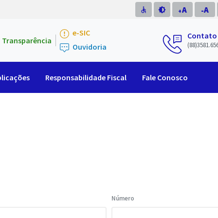
A
A
accessible
brightness_medium
-
+
e-SIC
Contato
Transparência
(88)3581.65
Ouvidoria
licações
Responsabilidade Fiscal
Fale Conosco
Número