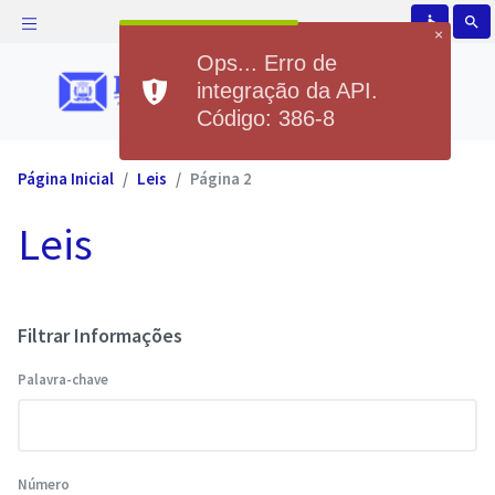
accessible
search
×
Ops... Erro de
integração da API.
Código: 386-8
Página Inicial
Leis
Página 2
Leis
Filtrar Informações
Palavra-chave
Número