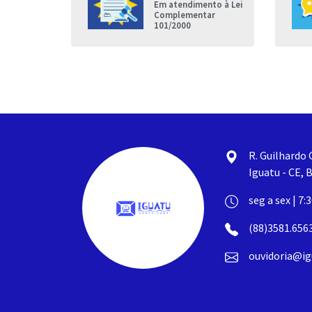
Em atendimento à Lei
nda que a
Complementar
de Iguatu
101/2000
R. Guilhardo 
Iguatu - CE, B
seg a sex | 7:
(88)3581.656
ouvidoria@ig