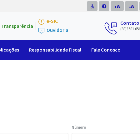
A
A
accessible
brightness_medium
-
+
e-SIC
Contato
Transparência
(88)3581.65
Ouvidoria
licações
Responsabilidade Fiscal
Fale Conosco
Número