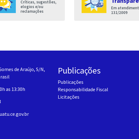
Transparê
Críticas, sugestões,
elogios e/ou
Em atendimento
reclamações
131/2009
Publicações
Gomes de Araújo, S/N,
rasil
Publicações
30h as 13:30h
Responsabilidade Fiscal
Licitações
3
uatu.ce.gov.br