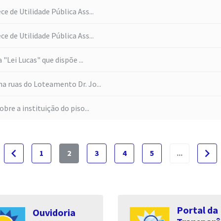
ce de Utilidade Pública Ass...
ce de Utilidade Pública Ass...
a "Lei Lucas" que dispõe ...
na ruas do Loteamento Dr. Jo...
obre a instituição do piso...
navigate_before
navigate_next
1
2
3
4
5
...
Portal da
Ouvidoria