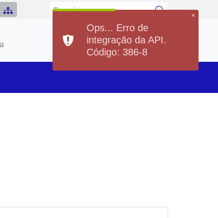
×
Ops... Erro de
Previsão do Tempo
integração da API.
Hoje
Sábado
63
20°
37°
20°
36°
Código: 386-8
Min
Max
Min
Max