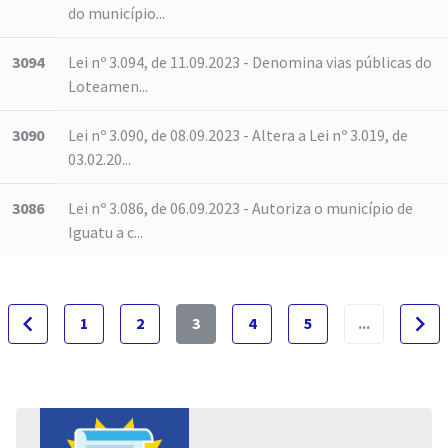
do município...
3094
Lei nº 3.094, de 11.09.2023 - Denomina vias públicas do
Loteamen...
3090
Lei nº 3.090, de 08.09.2023 - Altera a Lei nº 3.019, de
03.02.20...
3086
Lei nº 3.086, de 06.09.2023 - Autoriza o município de
Iguatu a c...
navigate_before
navigate_next
1
2
3
4
5
...