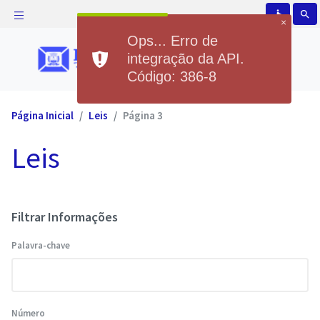
accessible
search
×
Ops... Erro de
integração da API.
Código: 386-8
Página Inicial
Leis
Página 3
Leis
Filtrar Informações
Palavra-chave
Número