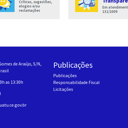
Transparê
Críticas, sugestões,
elogios e/ou
Em atendimento
reclamações
131/2009
Publicações
Gomes de Araújo, S/N,
rasil
Publicações
30h as 13:30h
Responsabilidade Fiscal
Licitações
3
uatu.ce.gov.br