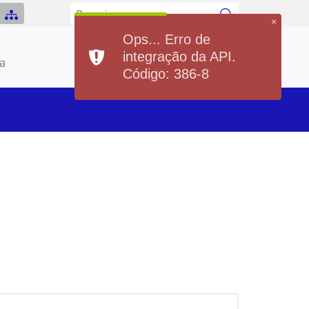
×
Ops... Erro de
Previsão do Tempo
integração da API.
Hoje
Sexta
63
21°
36°
20°
36°
Código: 386-8
Min
Max
Min
Max