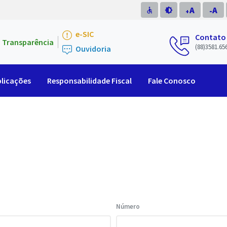
A
A
accessible
brightness_medium
-
+
e-SIC
Contato
Transparência
(88)3581.65
Ouvidoria
licações
Responsabilidade Fiscal
Fale Conosco
Número