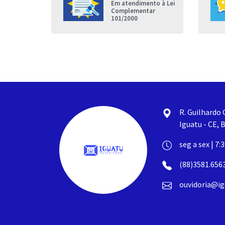
Em atendimento à Lei
nda que a
Complementar
de Iguatu
101/2000
R. Guilhardo 
Iguatu - CE, B
seg a sex | 7:
(88)3581.656
ouvidoria@ig