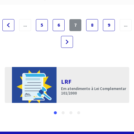
navigate_before
...
5
6
7
8
9
...
navigate_next
LRF
Em atendimento à Lei Complementar
101/2000