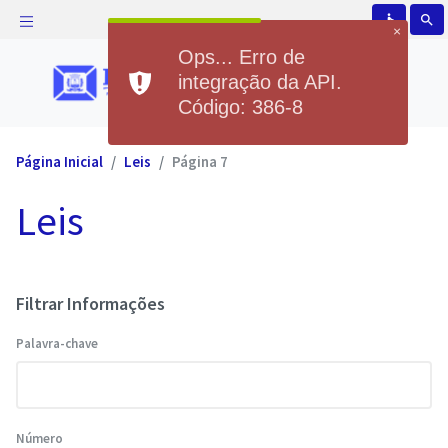
accessible
search
×
Ops... Erro de
integração da API.
Código: 386-8
Página Inicial
Leis
Página 7
Leis
Filtrar Informações
Palavra-chave
Número