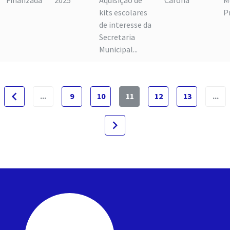
Finalizada
2025
Aquisição de
Carona
M
kits escolares
P
de interesse da
Secretaria
Municipal...
navigate_before
...
9
10
11
12
13
...
navigate_next