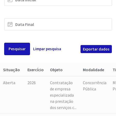
Pesquisar
Limpar pesquisa
Exportar dados
Situação
Exercício
Objeto
Modalidade
T
Aberta
2026
Contratação
Concorrência
M
de empresa
Pública
P
especializada
na prestação
dos serviços c...