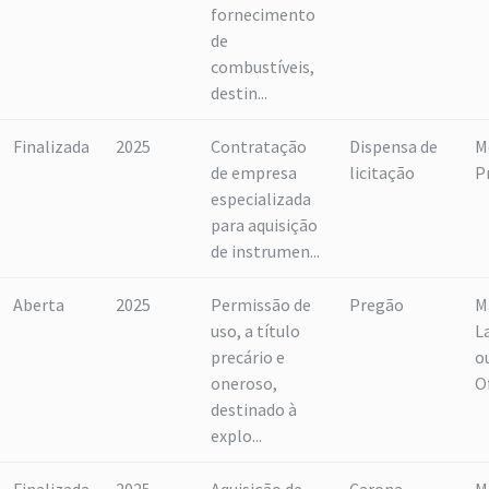
fornecimento
de
combustíveis,
destin...
Finalizada
2025
Contratação
Dispensa de
M
de empresa
licitação
P
especializada
para aquisição
de instrumen...
Aberta
2025
Permissão de
Pregão
M
uso, a título
L
precário e
o
oneroso,
O
destinado à
explo...