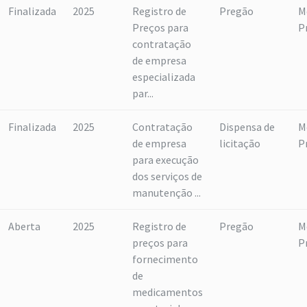
Finalizada
2025
Registro de
Pregão
M
Preços para
P
contratação
de empresa
especializada
par...
Finalizada
2025
Contratação
Dispensa de
M
de empresa
licitação
P
para execução
dos serviços de
manutenção ...
Aberta
2025
Registro de
Pregão
M
preços para
P
fornecimento
de
medicamentos