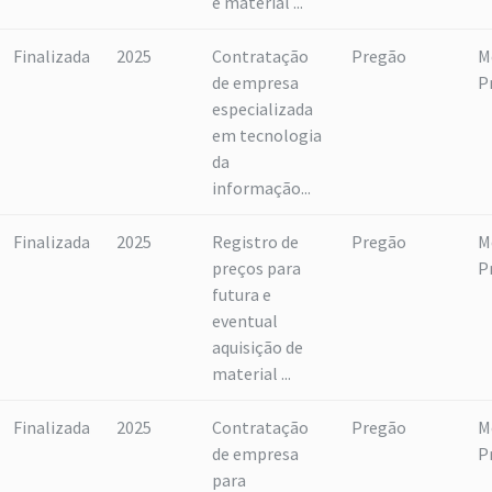
e material ...
Finalizada
2025
Contratação
Pregão
M
de empresa
P
especializada
em tecnologia
da
informação...
Finalizada
2025
Registro de
Pregão
M
preços para
P
futura e
eventual
aquisição de
material ...
Finalizada
2025
Contratação
Pregão
M
de empresa
P
para