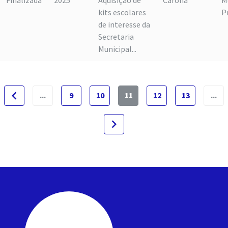
Finalizada
2025
Aquisição de
Carona
M
kits escolares
P
de interesse da
Secretaria
Municipal...
navigate_before
...
9
10
11
12
13
...
navigate_next