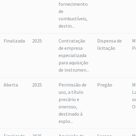
fornecimento
de
combustíveis,
destin...
Finalizada
2025
Contratação
Dispensa de
M
de empresa
licitação
P
especializada
para aquisição
de instrumen...
Aberta
2025
Permissão de
Pregão
M
uso, a título
L
precário e
o
oneroso,
O
destinado à
explo...