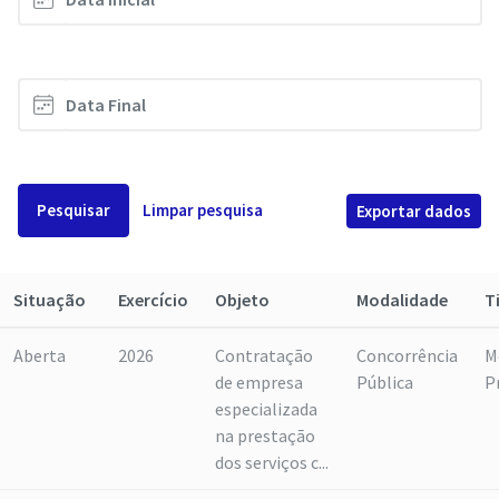
Pesquisar
Limpar pesquisa
Exportar dados
Situação
Exercício
Objeto
Modalidade
T
Aberta
2026
Contratação
Concorrência
M
de empresa
Pública
P
especializada
na prestação
dos serviços c...