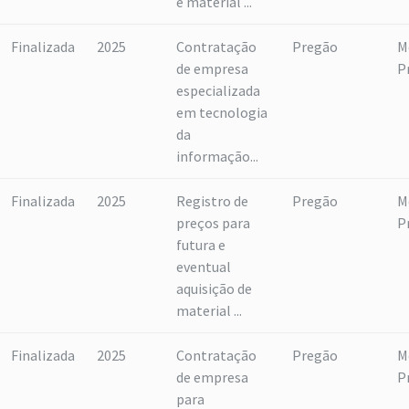
e material ...
Finalizada
2025
Contratação
Pregão
M
de empresa
P
especializada
em tecnologia
da
informação...
Finalizada
2025
Registro de
Pregão
M
preços para
P
futura e
eventual
aquisição de
material ...
Finalizada
2025
Contratação
Pregão
M
de empresa
P
para