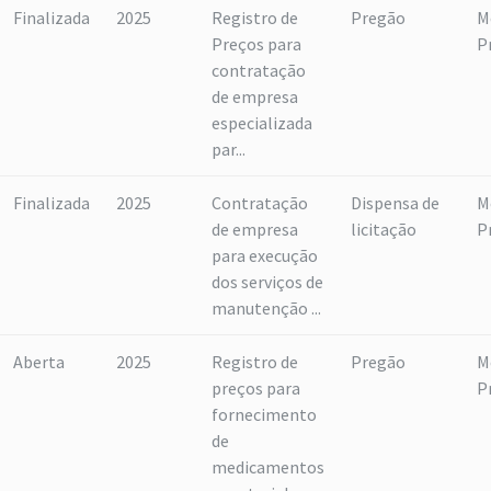
Finalizada
2025
Registro de
Pregão
M
Preços para
P
contratação
de empresa
especializada
par...
Finalizada
2025
Contratação
Dispensa de
M
de empresa
licitação
P
para execução
dos serviços de
manutenção ...
Aberta
2025
Registro de
Pregão
M
preços para
P
fornecimento
de
medicamentos