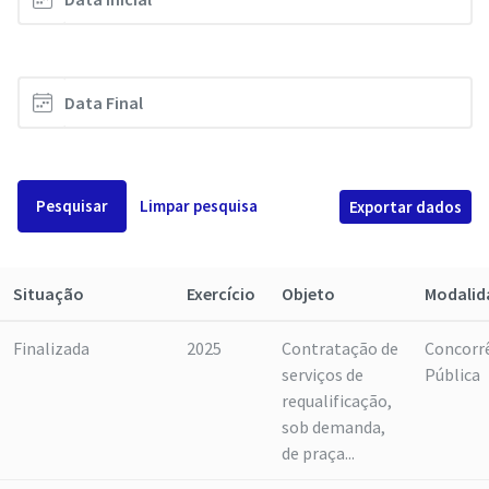
Pesquisar
Limpar pesquisa
Exportar dados
Situação
Exercício
Objeto
Modalid
Finalizada
2025
Contratação de
Concorr
serviços de
Pública
requalificação,
sob demanda,
de praça...