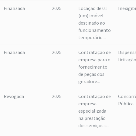
Finalizada
2025
Locação de 01
Inexigib
(um) imóvel
destinado ao
funcionamento
temporário ...
Finalizada
2025
Contratação de
Dispensa
empresa para o
licitaçã
fornecimento
de peças dos
geradore...
Revogada
2025
Contratação de
Concorr
empresa
Pública
especializada
na prestação
dos serviços c...