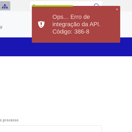
×
Ops... Erro de
Previsão do Tempo
integração da API.
Hoje
Sábado
63
20°
37°
20°
36°
Código: 386-8
Min
Max
Min
Max
o processo