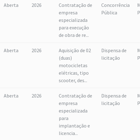
Aberta
2026
Contratação de
Concorrência
M
empresa
Pública
P
especializada
para execução
de obra de re...
Aberta
2026
Aquisição de 02
Dispensa de
M
(duas)
licitação
P
motocicletas
elétricas, tipo
scooter, des...
Aberta
2026
Contratação de
Dispensa de
M
empresa
licitação
P
especializada
para
implantação e
licencia...