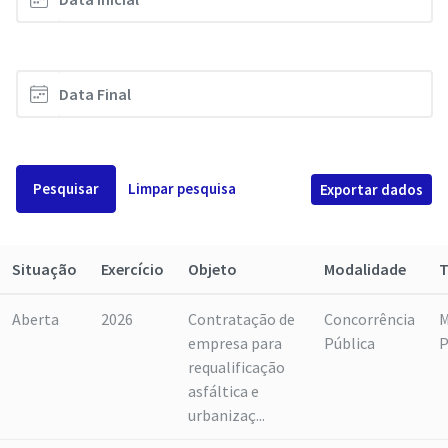
Pesquisar
Limpar pesquisa
Exportar dados
Situação
Exercício
Objeto
Modalidade
T
Aberta
2026
Contratação de
Concorrência
M
empresa para
Pública
P
requalificação
asfáltica e
urbanizaç...