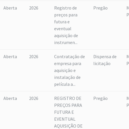
Aberta
2026
Registro de
Pregão
M
preços para
P
futura e
eventual
aquisição de
instrumen...
Aberta
2026
Contratação de
Dispensa de
M
empresa para
licitação
P
aquisição e
instalação de
película a...
Aberta
2026
REGISTRO DE
Pregão
M
PREÇOS PARA
P
FUTURA E
EVENTUAL
AQUISIÇÃO DE