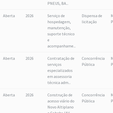
PNEUS, BA...
Aberta
2026
Serviço de
Dispensa de
M
hospedagem,
licitação
P
manutenção,
suporte técnico
e
acompanhame...
Aberta
2026
Contratação de
Concorrência
M
serviços
Pública
P
especializados
em assessoria
técnica adm...
Aberta
2026
Construção de
Concorrência
M
acesso viário do
Pública
P
Novo Altiplano