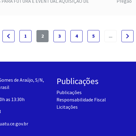
 PARA FUTURA E EVENTUAL AQUISIÇÃO DE
Pregão
navigate_before
navigate_next
1
2
3
4
5
...
Publicações
Gomes de Araújo, S/N,
rasil
Publicações
30h as 13:30h
Responsabilidade Fiscal
Licitações
3
uatu.ce.gov.br