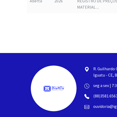
Aberta
2026
REGISTRO DE PREÇOS
MATERIAL ...
R. Guilhardo 
Iguatu - CE, B
seg a sex | 7:
(88)3581.656
ouvidoria@ig