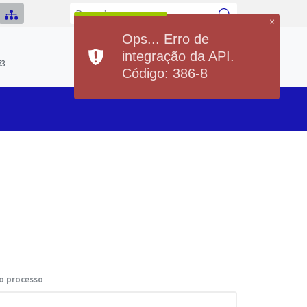
×
Ops... Erro de
Previsão do Tempo
integração da API.
Hoje
Sexta
63
21°
36°
20°
36°
Código: 386-8
Min
Max
Min
Max
o processo