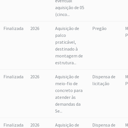
eventual
aquisição de 05
(cinco...
Finalizada
2026
Aquisição de
Pregão
M
palco
P
praticável,
destinado à
montagem de
estrutura...
Finalizada
2026
Aquisição de
Dispensa de
M
meio-fio de
licitação
P
concreto para
atender às
demandas da
Se...
Finalizada
2026
Aquisição de
Dispensa de
M