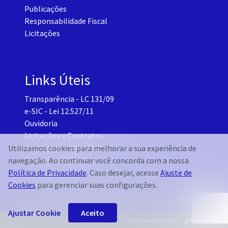
Publicações
Responsabilidade Fiscal
Licitações
Links Úteis
Transparência - LC 131/09
e-SIC - Lei 12.527/11
Ouvidoria
Licitações e Contratos
Responsabilidade Fiscal
Utilizamos cookies para melhorar a sua experiência de
Portal do TCM-CE
navegação. Ao continuar você concorda com a nossa
Governo Transparente - Setor Pessoal
Política de Privacidade
. Caso desejar, acesse
Ajuste de
Cookies
para gerenciar suas configurações.
Ajustar Cookie
Aceito
Desenvolvido por: