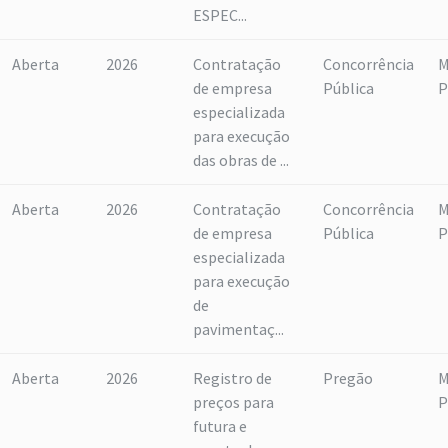
ESPEC...
Aberta
2026
Contratação
Concorrência
M
de empresa
Pública
P
especializada
para execução
das obras de ...
Aberta
2026
Contratação
Concorrência
M
de empresa
Pública
P
especializada
para execução
de
pavimentaç...
Aberta
2026
Registro de
Pregão
M
preços para
P
futura e