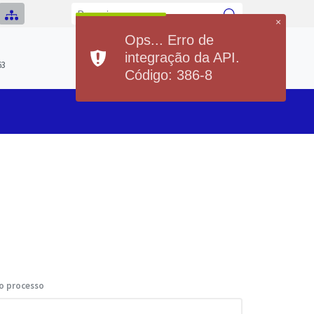
×
Ops... Erro de
Previsão do Tempo
integração da API.
Hoje
Sexta
63
21°
36°
20°
36°
Código: 386-8
Min
Max
Min
Max
o processo