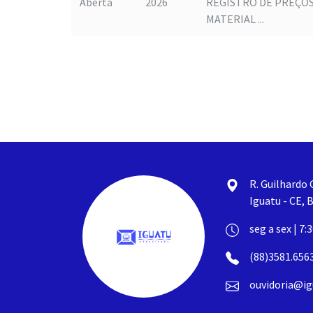
Aberta
2026
REGISTRO DE PREÇOS
MATERIAL ...
R. Guilhardo 
Iguatu - CE, B
seg a sex | 7:
(88)3581.656
ouvidoria@ig