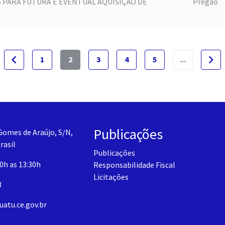
 PARA FUTURA E EVENTUAL AQUISIÇÃO DE
Pregão
navigate_before
navigate_next
1
2
3
4
5
...
Publicações
Gomes de Araújo, S/N,
rasil
Publicações
30h as 13:30h
Responsabilidade Fiscal
Licitações
3
uatu.ce.gov.br