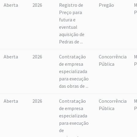
Aberta
2026
Registro de
Pregão
M
Preço para
P
futura e
eventual
aquisição de
Pedras de ...
Aberta
2026
Contratação
Concorrência
M
de empresa
Pública
P
especializada
para execução
das obras de ...
Aberta
2026
Contratação
Concorrência
M
de empresa
Pública
P
especializada
para execução
de