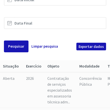
Pesquisar
Limpar pesquisa
Exportar dados
Situação
Exercício
Objeto
Modalidade
T
Aberta
2026
Contratação
Concorrência
M
de serviços
Pública
P
especializados
em assessoria
técnica adm...