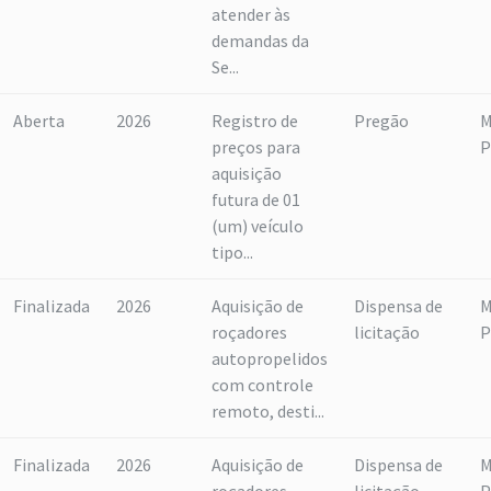
atender às
demandas da
Se...
Aberta
2026
Registro de
Pregão
M
preços para
P
aquisição
futura de 01
(um) veículo
tipo...
Finalizada
2026
Aquisição de
Dispensa de
M
roçadores
licitação
P
autopropelidos
com controle
remoto, desti...
Finalizada
2026
Aquisição de
Dispensa de
M