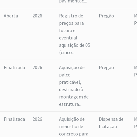
pavimentaç...
Aberta
2026
Registro de
Pregão
M
preços para
P
futura e
eventual
aquisição de 05
(cinco...
Finalizada
2026
Aquisição de
Pregão
M
palco
P
praticável,
destinado à
montagem de
estrutura...
Finalizada
2026
Aquisição de
Dispensa de
M
meio-fio de
licitação
P
concreto para