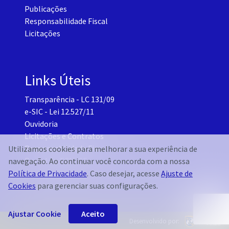
Publicações
Responsabilidade Fiscal
Licitações
Links Úteis
Transparência - LC 131/09
e-SIC - Lei 12.527/11
Ouvidoria
Licitações e Contratos
Responsabilidade Fiscal
Utilizamos cookies para melhorar a sua experiência de
Portal do TCM-CE
navegação. Ao continuar você concorda com a nossa
Governo Transparente - Setor Pessoal
Política de Privacidade
. Caso desejar, acesse
Ajuste de
Cookies
para gerenciar suas configurações.
Ajustar Cookie
Aceito
Desenvolvido por: