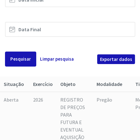
Pesquisar
Limpar pesquisa
Exportar dados
Situação
Exercício
Objeto
Modalidade
T
Aberta
2026
REGISTRO
Pregão
M
DE PREÇOS
P
PARA
FUTURA E
EVENTUAL
AQUISIÇÃO