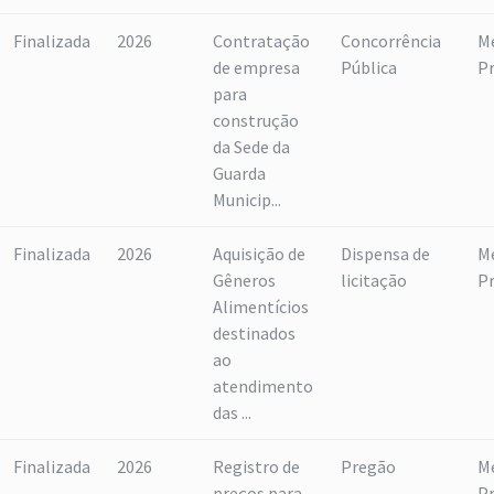
Finalizada
2026
Contratação
Concorrência
M
de empresa
Pública
P
para
construção
da Sede da
Guarda
Municip...
Finalizada
2026
Aquisição de
Dispensa de
M
Gêneros
licitação
P
Alimentícios
destinados
ao
atendimento
das ...
Finalizada
2026
Registro de
Pregão
M
preços para
P