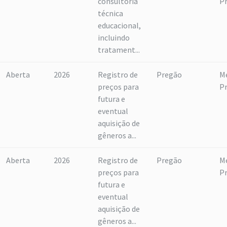
consultoria
P
técnica
educacional,
incluindo
tratament...
Aberta
2026
Registro de
Pregão
M
preços para
P
futura e
eventual
aquisição de
gêneros a...
Aberta
2026
Registro de
Pregão
M
preços para
P
futura e
eventual
aquisição de
gêneros a...