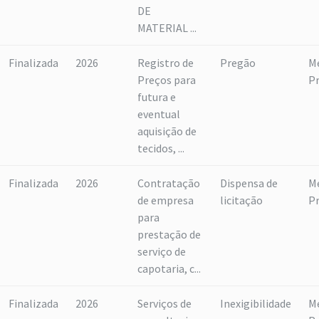
DE
MATERIAL ...
Finalizada
2026
Registro de
Pregão
M
Preços para
P
futura e
eventual
aquisição de
tecidos, ...
Finalizada
2026
Contratação
Dispensa de
M
de empresa
licitação
P
para
prestação de
serviço de
capotaria, c...
Finalizada
2026
Serviços de
Inexigibilidade
M