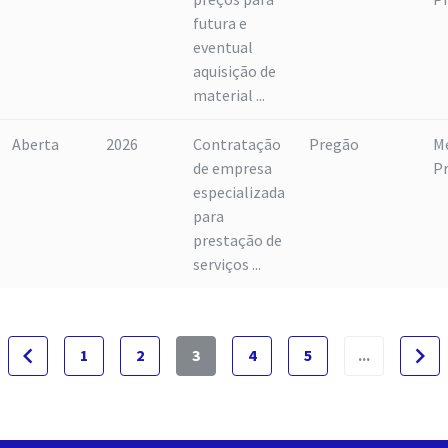
futura e
eventual
aquisição de
material ...
Aberta
2026
Contratação
Pregão
M
de empresa
P
especializada
para
prestação de
serviços ...
navigate_before
navigate_next
1
2
3
4
5
...