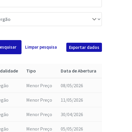
esquisar
Limpar pesquisa
Exportar dados
dalidade
Tipo
Data de Abertura
egão
Menor Preço
08/05/2026
egão
Menor Preço
11/05/2026
egão
Menor Preço
30/04/2026
egão
Menor Preço
05/05/2026