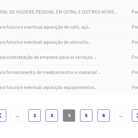
IAL DE HIGIENE PESSOAL EM GERAL E OUTROS AFINS...
Pr
a futura e eventual aquisição de café, açú...
Pr
a futura e eventual aquisição de utensílio...
Pr
ra contratação de empresa para os serviços ...
Pr
ara fornecimento de medicamentos e material ...
Pr
ra futura e eventual aquisição equipamentos...
Pr
e_before
naviga
...
2
3
4
5
6
...