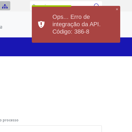
×
Ops... Erro de
Previsão do Tempo
integração da API.
Hoje
Segunda
63
20°
36°
20°
36°
Código: 386-8
Min
Max
Min
Max
o processo