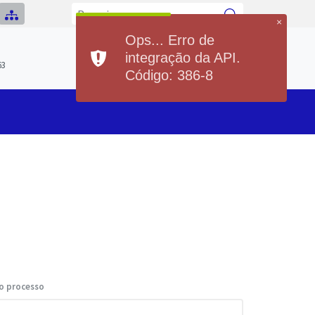
×
Ops... Erro de
Previsão do Tempo
integração da API.
Hoje
Domingo
63
19°
36°
19°
33°
Código: 386-8
Min
Max
Min
Max
o processo