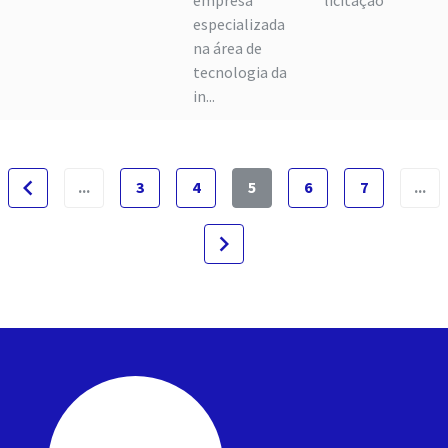
empresa
licitação
especializada
na área de
tecnologia da
in...
navigate_before
...
3
4
5
6
7
...
navigate_next