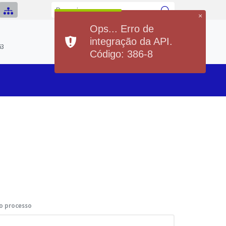
×
Ops... Erro de
Previsão do Tempo
integração da API.
Hoje
Sábado
63
20°
37°
20°
36°
Código: 386-8
Min
Max
Min
Max
o processo