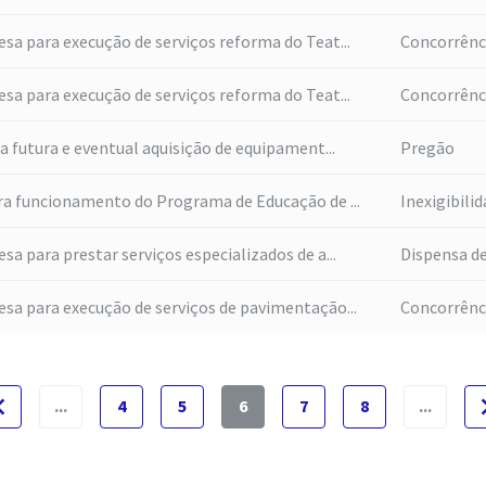
a para execução de serviços reforma do Teat...
Concorrênc
a para execução de serviços reforma do Teat...
Concorrênc
a futura e eventual aquisição de equipament...
Pregão
ra funcionamento do Programa de Educação de ...
Inexigibili
a para prestar serviços especializados de a...
Dispensa de
sa para execução de serviços de pavimentação...
Concorrênc
e_before
naviga
...
4
5
6
7
8
...