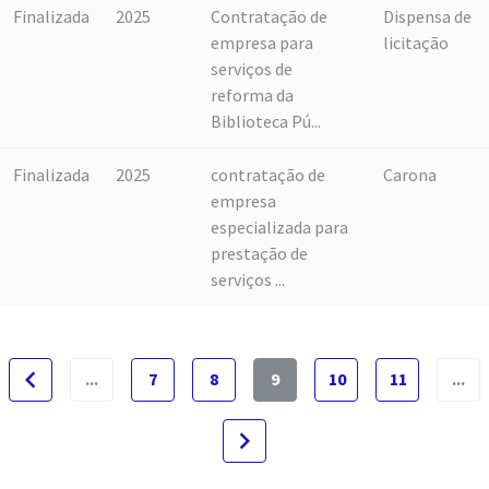
Finalizada
2025
Contratação de
Dispensa de
empresa para
licitação
serviços de
reforma da
Biblioteca Pú...
Finalizada
2025
contratação de
Carona
empresa
especializada para
prestação de
serviços ...
navigate_before
...
7
8
9
10
11
...
navigate_next