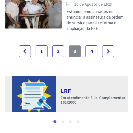
10 de Agosto de 2023
Estamos emocionados em
anunciar a assinatura da ordem
de serviço para a reforma e
ampliação da EEF...
navigate_before
navigate_next
1
2
3
4
LRF
Em atendimento à Lei Complementar
101/2000