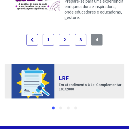
Prepare-se para uma experiência
enriquecedora e inspiradora,
onde educadores e educadoras,
gestore...
navigate_before
1
2
3
4
LRF
Em atendimento à Lei Complementar
101/2000