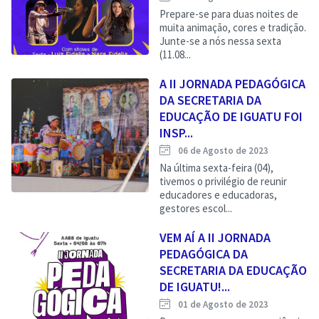
Prepare-se para duas noites de
muita animação, cores e tradição.
Junte-se a nós nessa sexta
(11.08...
A II JORNADA PEDAGÓGICA
DA SECRETARIA DA
EDUCAÇÃO DE IGUATU FOI
INSP...
06 de Agosto de 2023
Na última sexta-feira (04),
tivemos o privilégio de reunir
educadores e educadoras,
gestores escol...
VEM AÍ A II JORNADA
PEDAGÓGICA DA
SECRETARIA DA EDUCAÇÃO
DE IGUATU!...
01 de Agosto de 2023