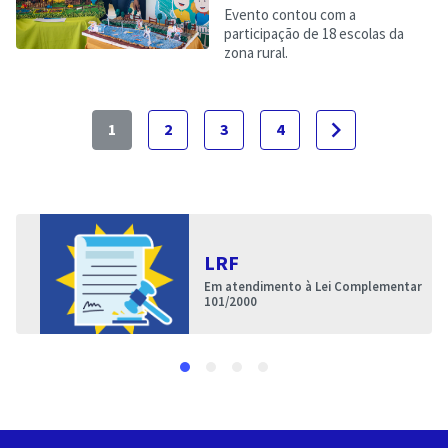
Evento contou com a
participação de 18 escolas da
zona rural.
navigate_next
1
2
3
4
LRF
Em atendimento à Lei Complementar
101/2000