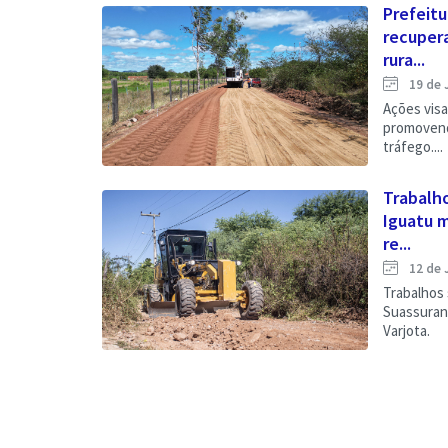
Prefeitu
recuper
rura...
19 de 
Ações visa
promovend
tráfego....
Trabalho
Iguatu 
re...
12 de 
Trabalhos
Suassuran
Varjota.