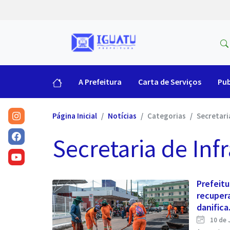
A Prefeitura
Carta de Serviços
Pub
Página Inicial
Notícias
Categorias
Secretari
Secretaria de Inf
Prefeitu
recupera
danifica.
10 de 