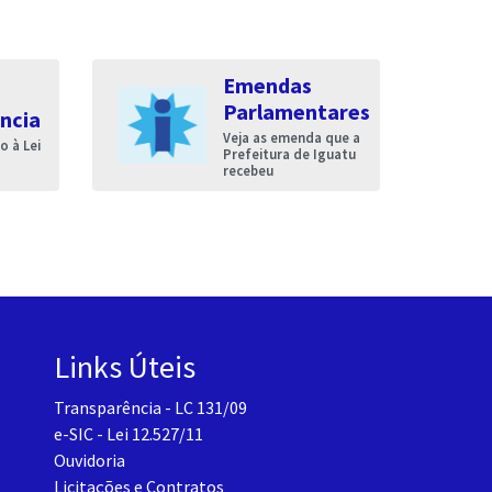
Emendas
Parlamentares
ncia
Veja as emenda que a
 à Lei
Prefeitura de Iguatu
recebeu
Links Úteis
Transparência - LC 131/09
e-SIC - Lei 12.527/11
Ouvidoria
Licitações e Contratos