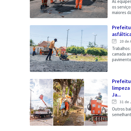
As equipe
os serviç
maiores da
Prefeitu
asfáltic
20 de 
Trabalhos
camada ant
pavimento 
Prefeitu
limpeza 
Ja...
31 de 
Outros ba
semelhant