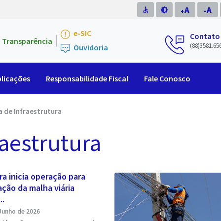
A
A
accessible
brightness_medium
-
+
e-SIC
Contato
Transparência
(88)3581.65
Ouvidoria
licações
Responsabilidade Fiscal
Fale Conosco
a de Infraestrutura
raestrutura
ra inicia operação para
ção da malha viária
..
Junho de 2026