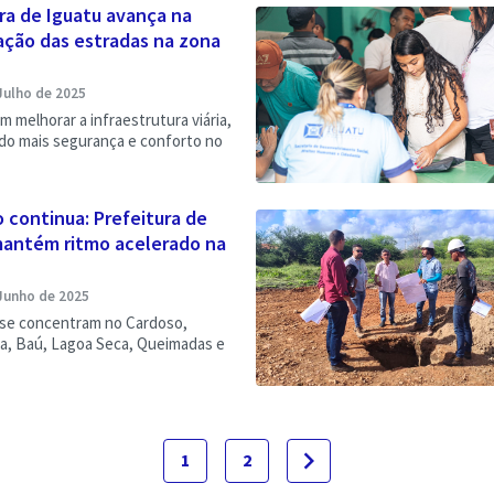
ra de Iguatu avança na
ação das estradas na zona
Julho de 2025
m melhorar a infraestrutura viária,
o mais segurança e conforto no
 continua: Prefeitura de
mantém ritmo acelerado na
Junho de 2025
 se concentram no Cardoso,
a, Baú, Lagoa Seca, Queimadas e
navigate_next
1
2