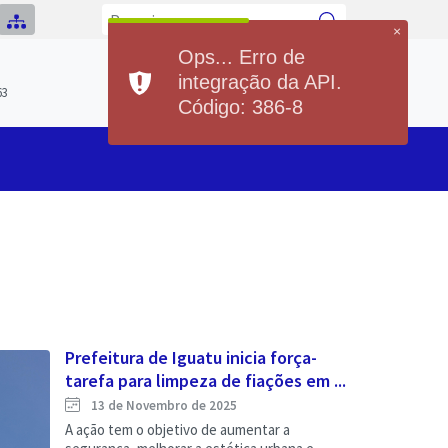
×
Ops... Erro de
Previsão do Tempo
integração da API.
Hoje
Sábado
63
20°
37°
20°
36°
Código: 386-8
Min
Max
Min
Max
Prefeitura de Iguatu inicia força-
tarefa para limpeza de fiações em ...
13 de Novembro de 2025
A ação tem o objetivo de aumentar a