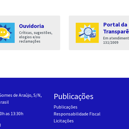
Portal da
Ouvidoria
Transparê
Críticas, sugestões,
elogios e/ou
Em atendimento
reclamações
131/2009
Publicações
Gomes de Araújo, S/N,
rasil
Publicações
30h as 13:30h
Responsabilidade Fiscal
Licitações
3