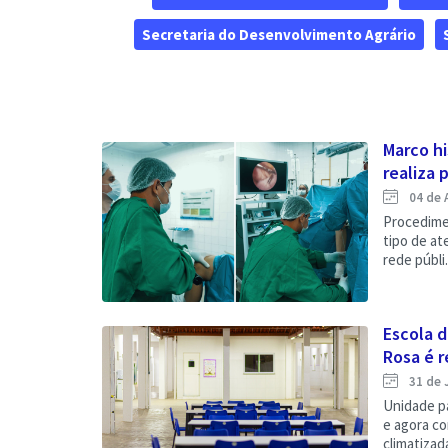
Secretaria do Desenvolvimento Agrário
Marco hi
realiza p
04 de 
Procedimen
tipo de a
rede públi.
Escola 
Rosa é r
31 de 
Unidade pa
e agora co
climatizadas