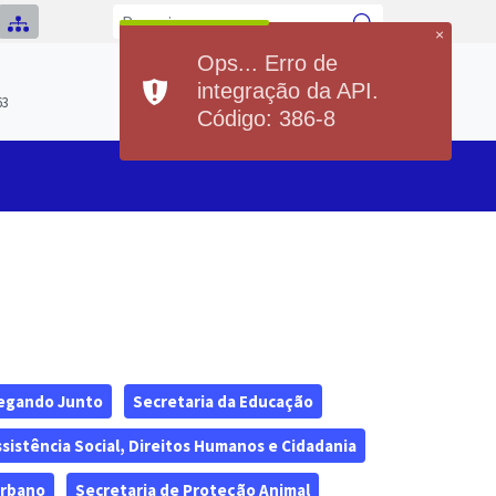
×
Ops... Erro de
Previsão do Tempo
integração da API.
Hoje
Sexta
63
21°
36°
20°
36°
Código: 386-8
Min
Max
Min
Max
egando Junto
Secretaria da Educação
ssistência Social, Direitos Humanos e Cidadania
Urbano
Secretaria de Proteção Animal