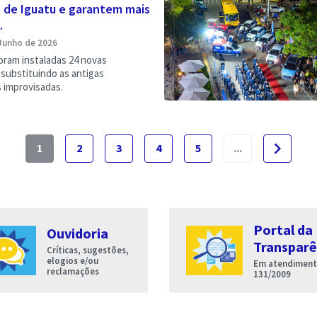
 de Iguatu e garantem mais
.
Junho de 2026
oram instaladas 24 novas
substituindo as antigas
 improvisadas.
navigate_next
1
2
3
4
5
...
Portal da
Ouvidoria
Transparê
Críticas, sugestões,
elogios e/ou
Em atendimento
reclamações
131/2009