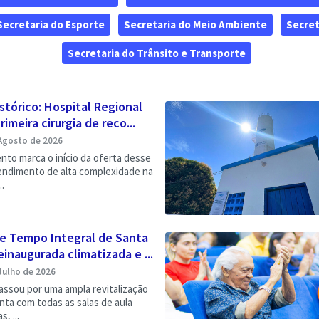
Secretaria do Esporte
Secretaria do Meio Ambiente
Secret
Secretaria do Trânsito e Transporte
stórico: Hospital Regional
rimeira cirurgia de reco...
Agosto de 2026
to marca o início da oferta desse
tendimento de alta complexidade na
..
de Tempo Integral de Santa
einaugurada climatizada e ...
Julho de 2026
ssou por uma ampla revitalização
nta com todas as salas de aula
, ...