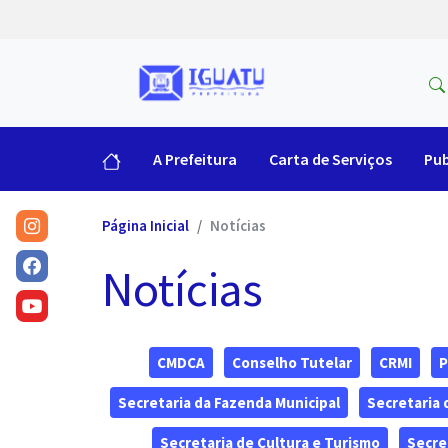
A Prefeitura
Carta de Serviços
Pub
Página Inicial
Notícias
Notícias
CMDCA
Conselho Tutelar
CRMI
P
Secretaria da Fazenda Municipal
Secretaria
Secretaria de Cultura e Turismo
Secre