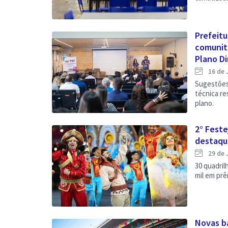
Prefeitu
comunit
Plano Dir
16 de 
Sugestões
técnica re
plano.
2° Feste
destaque
29 de 
30 quadril
mil em pr
Novas b