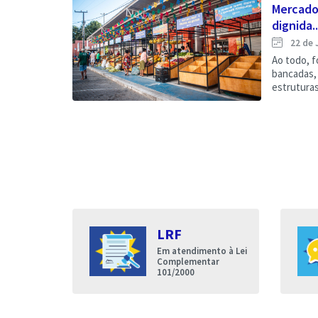
Mercado
dignida..
22 de 
Ao todo, f
bancadas, 
estruturas
s
LRF
entares
Em atendimento à Lei
nda que a
Complementar
de Iguatu
101/2000