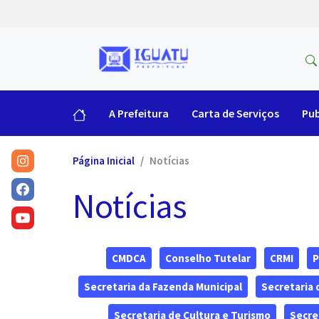
A Prefeitura
Carta de Serviços
Pub
Página Inicial
Notícias
Notícias
CMDCA
Conselho Tutelar
CRMI
P
Secretaria da Fazenda Municipal
Secretaria
Secretaria de Cultura e Turismo
Secre