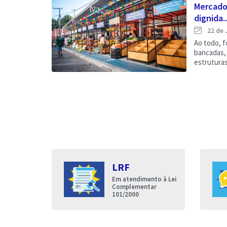
Mercado
dignida..
22 de 
Ao todo, f
bancadas, 
estruturas
s
LRF
entares
Em atendimento à Lei
nda que a
Complementar
de Iguatu
101/2000