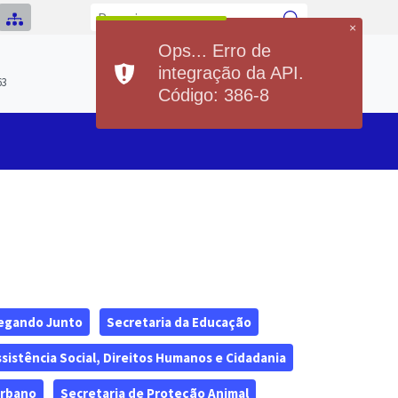
×
Ops... Erro de
Previsão do Tempo
integração da API.
Hoje
Sexta
63
21°
36°
20°
36°
Código: 386-8
Min
Max
Min
Max
egando Junto
Secretaria da Educação
ssistência Social, Direitos Humanos e Cidadania
Urbano
Secretaria de Proteção Animal