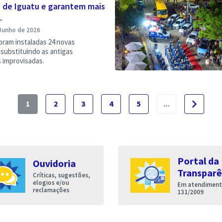
 de Iguatu e garantem mais
.
Junho de 2026
oram instaladas 24 novas
substituindo as antigas
 improvisadas.
navigate_next
1
2
3
4
5
...
Portal da
Ouvidoria
Transparê
Críticas, sugestões,
elogios e/ou
Em atendimento
reclamações
131/2009