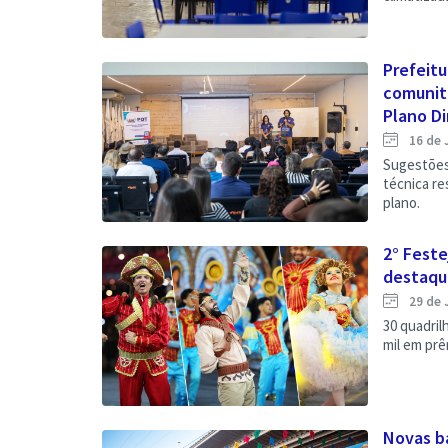
Prefeitu
comunit
Plano Dir
16 de 
Sugestões
técnica re
plano.
2° Feste
destaque
29 de 
30 quadril
mil em pr
Novas b