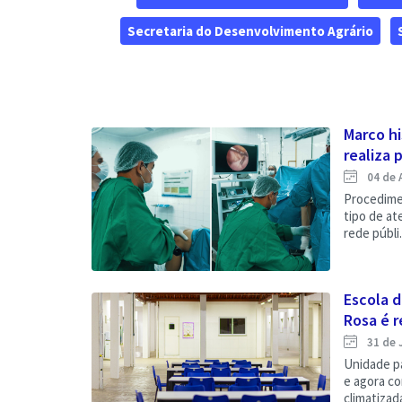
Secretaria do Desenvolvimento Agrário
Marco hi
realiza p
04 de 
Procedimen
tipo de a
rede públi.
Escola 
Rosa é r
31 de 
Unidade pa
e agora co
climatizadas