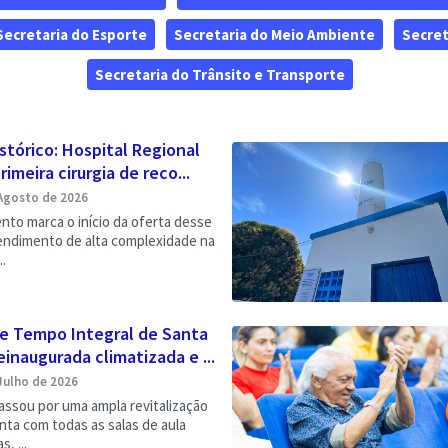
Secretaria do Esporte
Secretaria do Meio Ambiente
Secret
Secretaria do Trânsito e Transporte
stórico: Hospital Regional
rimeira cirurgia de reco...
Agosto de 2026
to marca o início da oferta desse
tendimento de alta complexidade na
..
de Tempo Integral de Santa
einaugurada climatizada e ...
Julho de 2026
ssou por uma ampla revitalização
nta com todas as salas de aula
, ...