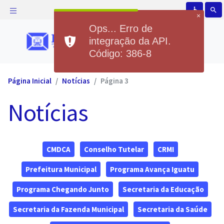
accessible
search
×
Ops... Erro de
integração da API.
Código: 386-8
Página Inicial
Notícias
Página 3
Notícias
CMDCA
Conselho Tutelar
CRMI
Prefeitura Municipal
Programa Avança Iguatu
Programa Chegando Junto
Secretaria da Educação
Secretaria da Fazenda Municipal
Secretaria da Saúde