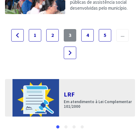
públicas de assistência social
desenvolvidas pelo município.
navigate_before
1
2
3
4
5
...
navigate_next
LRF
Em atendimento à Lei Complementar
101/2000