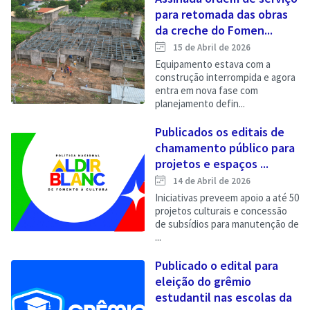
para retomada das obras
da creche do Fomen...
15 de Abril de 2026
Equipamento estava com a
construção interrompida e agora
entra em nova fase com
planejamento defin...
Publicados os editais de
chamamento público para
projetos e espaços ...
14 de Abril de 2026
Iniciativas preveem apoio a até 50
projetos culturais e concessão
de subsídios para manutenção de
...
Publicado o edital para
eleição do grêmio
estudantil nas escolas da