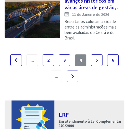
avanços históricos em
várias áreas de gestão, ...
11 de Janeiro de 2026
Resultados colocam a cidade
entre as administrações mais
bem avaliadas do Ceará e do
Brasil.
navigate_before
...
2
3
4
5
6
navigate_next
...
LRF
Em atendimento à Lei Complementar
101/2000