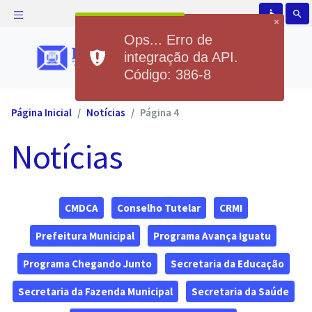
accessible
search
×
Ops... Erro de
integração da API.
Código: 386-8
Página Inicial
Notícias
Página 4
Notícias
CMDCA
Conselho Tutelar
CRMI
Prefeitura Municipal
Programa Avança Iguatu
Programa Chegando Junto
Secretaria da Educação
Secretaria da Fazenda Municipal
Secretaria da Saúde