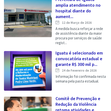
amplia atendimento no
hospital diante do
aument...
12 de Março de 2026
A medida busca reforçar a rede
de assistência diante da maior
procura por serviços de saúde
regist...
Iguatu é selecionado em
convocatória estadual e
garante R$ 300 mil p...
24 de Fevereiro de 2026
Informação foi confirmada nesta
semana pela pasta estadual.
Comitê de Prevenção e
Redução da Violência
retoma atividades e