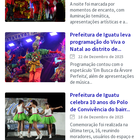
A noite foi marcada por
momentos de encanto, com
iluminação temática,
apresentações artísticas e a...
Prefeitura de Iguatu leva
programação do Viva o
Natal ao distrito de...
22 de Dezembro de 2025
Programação contou com o
espetáculo 'Em Busca da Árvore
Perfeita', além de apresentações
de música...
Prefeitura de Iguatu
celebra 10 anos do Polo
de Convivência do bairr...
18 de Dezembro de 2025
Comemoração foi realizada na
última terça, 16, reunindo
moradores, usuários do espaço e