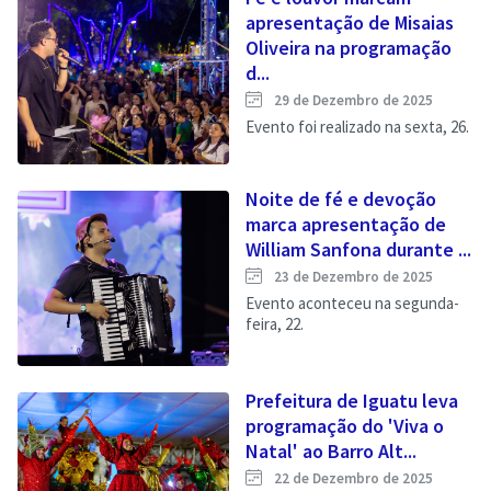
apresentação de Misaias
Oliveira na programação
d...
29 de Dezembro de 2025
Evento foi realizado na sexta, 26.
Noite de fé e devoção
marca apresentação de
William Sanfona durante ...
23 de Dezembro de 2025
Evento aconteceu na segunda-
feira, 22.
Prefeitura de Iguatu leva
programação do 'Viva o
Natal' ao Barro Alt...
22 de Dezembro de 2025