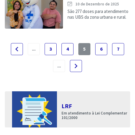
10 de Dezembro de 2025
São 277 doses para atendimento
nas UBS da zona urbana e rural.
navigate_before
...
3
4
5
6
7
navigate_next
...
LRF
Em atendimento à Lei Complementar
101/2000