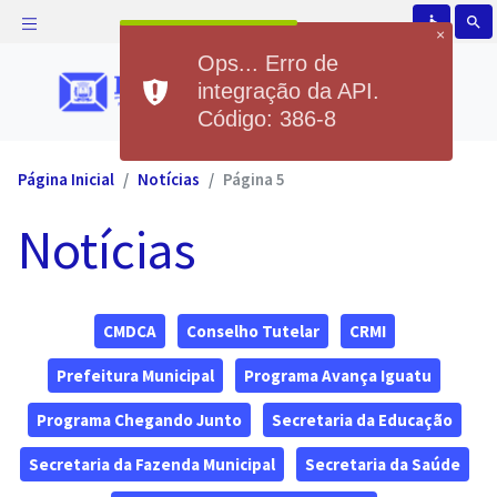
accessible
search
×
Ops... Erro de
integração da API.
Código: 386-8
Página Inicial
Notícias
Página 5
Notícias
CMDCA
Conselho Tutelar
CRMI
Prefeitura Municipal
Programa Avança Iguatu
Programa Chegando Junto
Secretaria da Educação
Secretaria da Fazenda Municipal
Secretaria da Saúde