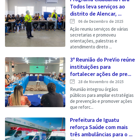
Todos leva serviços ao
distrito de Alencar, ...
06 de Dezembro de 2025
Ação reuniu serviços de várias
secretarias e promoveu
orientações, palestras e
atendimento direto ...
3ª Reunião do PreVio reúne
instituições para
fortalecer ações de pre...
28 de Novembro de 2025
Reunião integrou órgãos
públicos para ampliar estratégias
de prevenção e promover ações
que reforc...
Prefeitura de Iguatu
reforça Saúde com mais
três ambulâncias para o ...