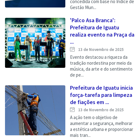
concedida com base no Índice de
Gestão Mun...
'Palco Asa Branca':
Prefeitura de Iguatu
realiza evento na Praça da
...
13 de Novembro de 2025
Evento destacou a riqueza da
tradição nordestina por meio da
música, da arte e do sentimento
de pe...
Prefeitura de Iguatu inicia
força-tarefa para limpeza
de fiações em ...
13 de Novembro de 2025
A ação tem o objetivo de
aumentar a segurança, melhorar
a estética urbana e proporcionar
mais tran...