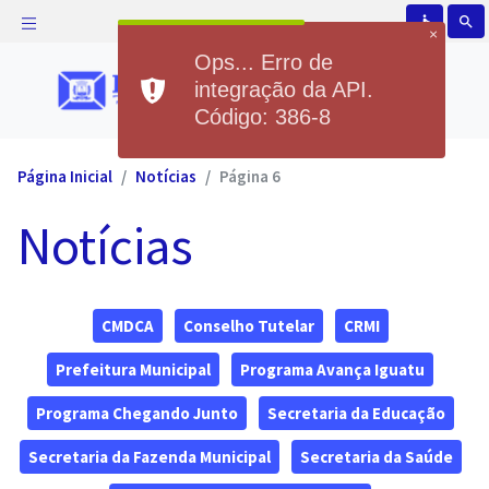
accessible
search
×
Ops... Erro de
integração da API.
Código: 386-8
Página Inicial
Notícias
Página 6
Notícias
CMDCA
Conselho Tutelar
CRMI
Prefeitura Municipal
Programa Avança Iguatu
Programa Chegando Junto
Secretaria da Educação
Secretaria da Fazenda Municipal
Secretaria da Saúde