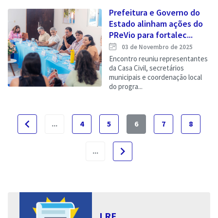
Prefeitura e Governo do
Estado alinham ações do
PReVio para fortalec...
03 de Novembro de 2025
Encontro reuniu representantes
da Casa Civil, secretários
municipais e coordenação local
do progra...
navigate_before
...
4
5
6
7
8
navigate_next
...
LRF