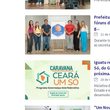
Prefeitu
fóruns d
g...
21 de 
Durante t
as secreta
Iguatu 
Só, do 
próxima.
20 de 
Iniciativa
Estado e m
desenvolvi
"Um Novo