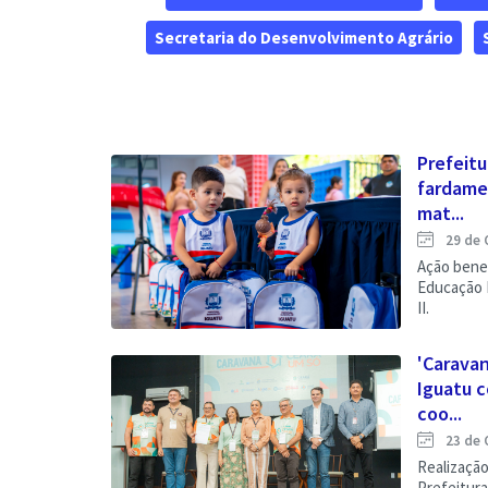
Secretaria do Desenvolvimento Agrário
Prefeitu
fardame
mat...
29 de 
Ação bene
Educação I
II.
'Carava
Iguatu 
coo...
23 de 
Realização
Prefeitura