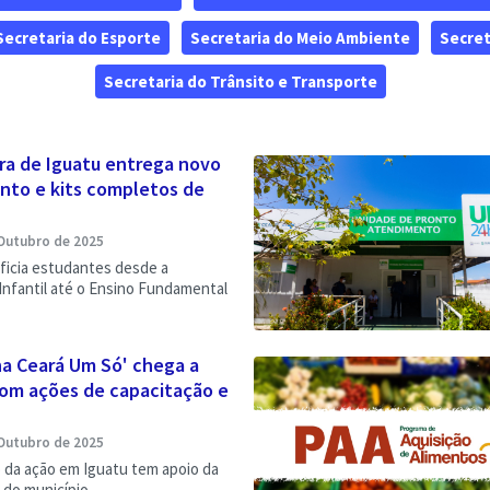
Secretaria do Esporte
Secretaria do Meio Ambiente
Secret
Secretaria do Trânsito e Transporte
ra de Iguatu entrega novo
nto e kits completos de
Outubro de 2025
ficia estudantes desde a
nfantil até o Ensino Fundamental
na Ceará Um Só' chega a
com ações de capacitação e
Outubro de 2025
 da ação em Iguatu tem apoio da
 do município.