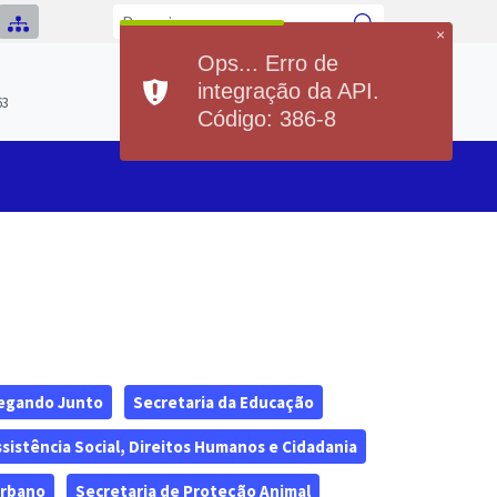
×
Ops... Erro de
Previsão do Tempo
integração da API.
Hoje
Sábado
63
20°
37°
20°
36°
Código: 386-8
Min
Max
Min
Max
egando Junto
Secretaria da Educação
ssistência Social, Direitos Humanos e Cidadania
Urbano
Secretaria de Proteção Animal