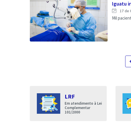
Iguatu in
17 de 
Mil pacie
navigat
s
LRF
entares
Em atendimento à Lei
nda que a
Complementar
de Iguatu
101/2000