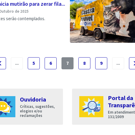
icia mutirão para zerar fila...
Outubro de 2025
ntes serão contemplados.
e_before
naviga
...
5
6
7
8
9
...
Portal da
Ouvidoria
Transparê
Críticas, sugestões,
elogios e/ou
Em atendimento
reclamações
131/2009