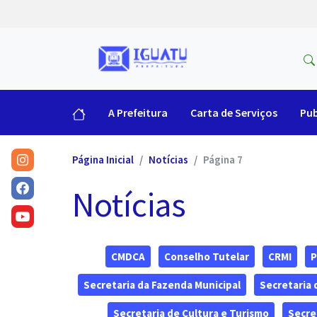
A Prefeitura
Carta de Serviços
Pub
Página Inicial
Notícias
Página 7
Notícias
CMDCA
Conselho Tutelar
CRMI
P
Secretaria da Fazenda Municipal
Secretaria
Secretaria de Cultura e Turismo
Secre