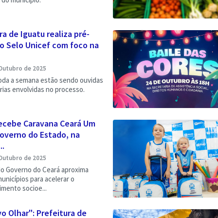
ra de Iguatu realiza pré-
o Selo Unicef com foco na
Outubro de 2025
oda a semana estão sendo ouvidas
rias envolvidas no processo.
recebe Caravana Ceará Um
Governo do Estado, na
..
Outubro de 2025
 do Governo do Ceará aproxima
unicípios para acelerar o
mento socioe...
 Olhar": Prefeitura de