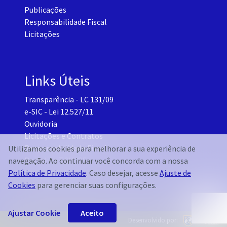
Publicações
Responsabilidade Fiscal
Licitações
Links Úteis
Transparência - LC 131/09
e-SIC - Lei 12.527/11
Ouvidoria
Licitações e Contratos
Responsabilidade Fiscal
Utilizamos cookies para melhorar a sua experiência de
Portal do TCM-CE
navegação. Ao continuar você concorda com a nossa
Governo Transparente - Setor Pessoal
Política de Privacidade
. Caso desejar, acesse
Ajuste de
Cookies
para gerenciar suas configurações.
Ajustar Cookie
Aceito
Desenvolvido por: