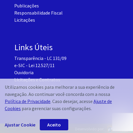
Publicações
Responsabilidade Fiscal
Licitações
Links Úteis
Transparência - LC 131/09
e-SIC - Lei 12.527/11
Ouvidoria
Licitações e Contratos
Responsabilidade Fiscal
Utilizamos cookies para melhorar a sua experiência de
Portal do TCM-CE
navegação. Ao continuar você concorda com a nossa
Governo Transparente - Setor Pessoal
Política de Privacidade
. Caso desejar, acesse
Ajuste de
Cookies
para gerenciar suas configurações.
Ajustar Cookie
Aceito
Desenvolvido por: