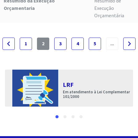
Resumido da Execução
Resumido de
Orçamentaria
Execução
Orçamentária
navigate_before
navigate_next
1
2
3
4
5
...
LRF
Em atendimento à Lei Complementar
101/2000