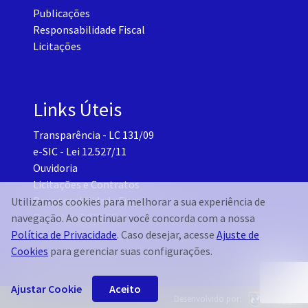
Publicações
Responsabilidade Fiscal
Licitações
Links Úteis
Transparência - LC 131/09
e-SIC - Lei 12.527/11
Ouvidoria
Licitações e Contratos
Responsabilidade Fiscal
Utilizamos cookies para melhorar a sua experiência de
Portal do TCM-CE
navegação. Ao continuar você concorda com a nossa
Governo Transparente - Setor Pessoal
Política de Privacidade
. Caso desejar, acesse
Ajuste de
Cookies
para gerenciar suas configurações.
Ajustar Cookie
Aceito
Desenvolvido por: