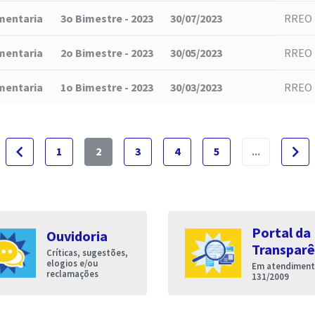
mentaria
3o Bimestre - 2023
30/07/2023
RREO 
mentaria
2o Bimestre - 2023
30/05/2023
RREO 
mentaria
1o Bimestre - 2023
30/03/2023
RREO 
navigate_before
navigate_next
1
2
3
4
5
...
Portal da
Ouvidoria
Transparê
Críticas, sugestões,
elogios e/ou
Em atendimento
reclamações
131/2009