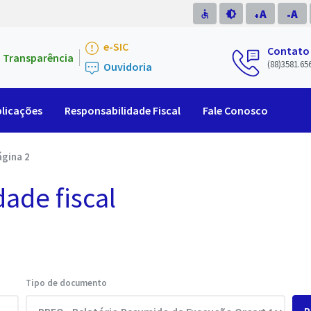
A
A
accessible
brightness_medium
-
+
e-SIC
Contato
Transparência
(88)3581.65
Ouvidoria
licações
Responsabilidade Fiscal
Fale Conosco
ágina 2
dade fiscal
Tipo de documento