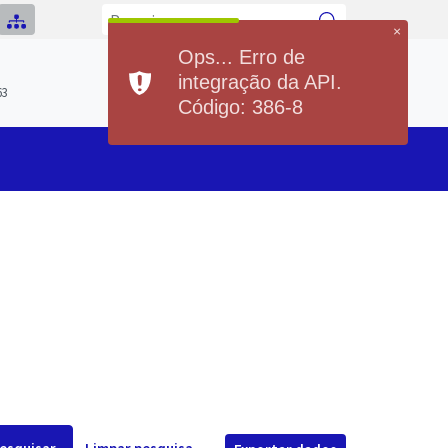
×
Ops... Erro de
Previsão do Tempo
integração da API.
Hoje
Segunda
63
20°
36°
20°
36°
Código: 386-8
Min
Max
Min
Max