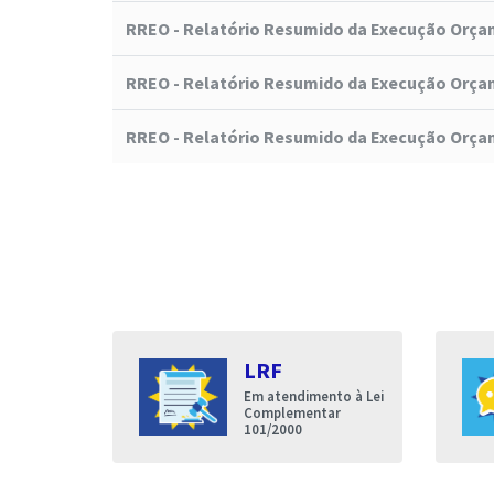
RREO - Relatório Resumido da Execução Orça
RREO - Relatório Resumido da Execução Orça
RREO - Relatório Resumido da Execução Orça
s
LRF
entares
Em atendimento à Lei
nda que a
Complementar
de Iguatu
101/2000