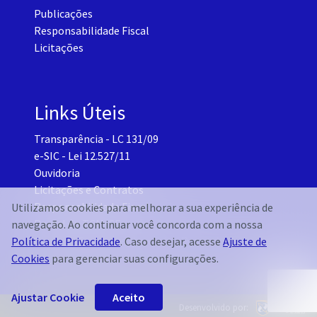
Publicações
Responsabilidade Fiscal
Licitações
Links Úteis
Transparência - LC 131/09
e-SIC - Lei 12.527/11
Ouvidoria
Licitações e Contratos
Responsabilidade Fiscal
Utilizamos cookies para melhorar a sua experiência de
Portal do TCM-CE
navegação. Ao continuar você concorda com a nossa
Governo Transparente - Setor Pessoal
Política de Privacidade
. Caso desejar, acesse
Ajuste de
Cookies
para gerenciar suas configurações.
Ajustar Cookie
Aceito
Desenvolvido por: