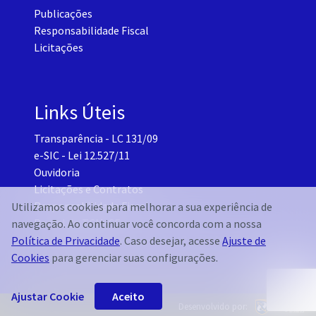
Publicações
Responsabilidade Fiscal
Licitações
Links Úteis
Transparência - LC 131/09
e-SIC - Lei 12.527/11
Ouvidoria
Licitações e Contratos
Responsabilidade Fiscal
Utilizamos cookies para melhorar a sua experiência de
Portal do TCM-CE
navegação. Ao continuar você concorda com a nossa
Governo Transparente - Setor Pessoal
Política de Privacidade
. Caso desejar, acesse
Ajuste de
Cookies
para gerenciar suas configurações.
Ajustar Cookie
Aceito
Desenvolvido por: