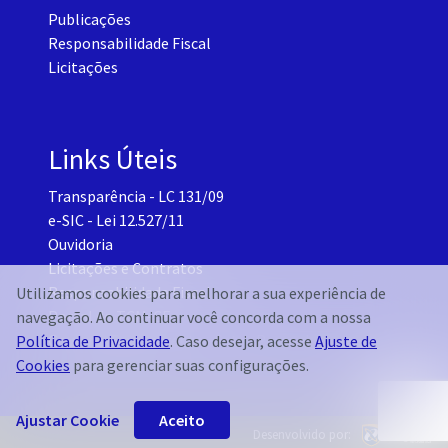
Publicações
Responsabilidade Fiscal
Licitações
Links Úteis
Transparência - LC 131/09
e-SIC - Lei 12.527/11
Ouvidoria
Licitações e Contratos
Responsabilidade Fiscal
Utilizamos cookies para melhorar a sua experiência de
Portal do TCM-CE
navegação. Ao continuar você concorda com a nossa
Governo Transparente - Setor Pessoal
Política de Privacidade
. Caso desejar, acesse
Ajuste de
Cookies
para gerenciar suas configurações.
Ajustar Cookie
Aceito
Desenvolvido por: