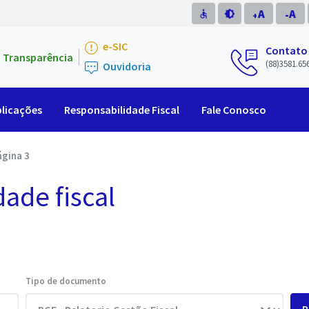
A
A
accessible
brightness_medium
-
+
e-SIC
Contato
Transparência
(88)3581.65
Ouvidoria
licações
Responsabilidade Fiscal
Fale Conosco
ágina 3
dade fiscal
Tipo de documento