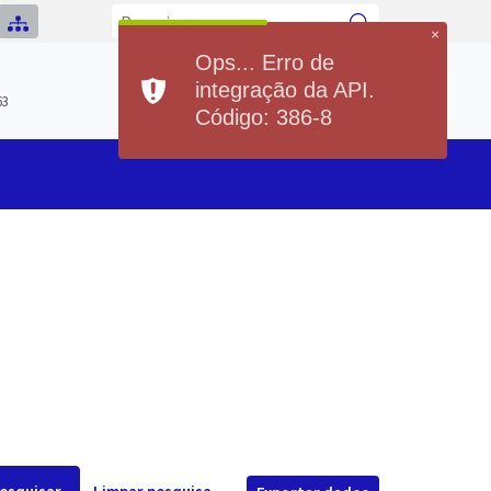
×
Ops... Erro de
Previsão do Tempo
integração da API.
Hoje
Segunda
63
20°
36°
20°
36°
Código: 386-8
Min
Max
Min
Max