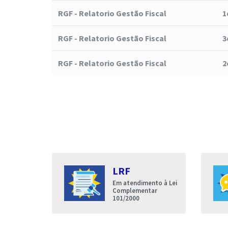
RGF - Relatorio Gestão Fiscal
1
RGF - Relatorio Gestão Fiscal
3
RGF - Relatorio Gestão Fiscal
2
s
LRF
entares
Em atendimento à Lei
nda que a
Complementar
de Iguatu
101/2000