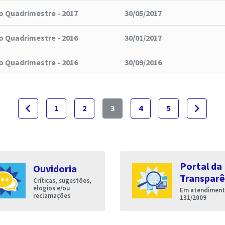
o Quadrimestre - 2017
30/05/2017
o Quadrimestre - 2016
30/01/2017
o Quadrimestre - 2016
30/09/2016
navigate_before
navigate_next
1
2
3
4
5
Portal da
Ouvidoria
Transparê
Críticas, sugestões,
elogios e/ou
Em atendimento
reclamações
131/2009