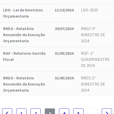
LDO - Lei de Diretrizes
11/10/2024
LDO-2025
Orçamentaria
RREO - Relatório
29/07/2024
RREO 3º
Resumido da Execução
BIMESTRE DE
Orçamentaria
2024
RGF - Relatorio Gestão
31/05/2024
RGF- 1°
Fiscal
QUADRIMESTRE
DE 2024
RREO - Relatório
31/05/2024
RREO 2º
Resumido da Execução
BIMESTRE DE
Orçamentaria
2024
navigate_before
navigate_next
1
2
3
4
5
...