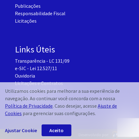
Publicações
Responsabilidade Fiscal
Licitações
Links Úteis
Transparência - LC 131/09
e-SIC - Lei 12.527/11
Ouvidoria
Licitações e Contratos
Responsabilidade Fiscal
Utilizamos cookies para melhorar a sua experiência de
Portal do TCM-CE
navegação. Ao continuar você concorda com a nossa
Governo Transparente - Setor Pessoal
Política de Privacidade
. Caso desejar, acesse
Ajuste de
Cookies
para gerenciar suas configurações.
Ajustar Cookie
Aceito
Desenvolvido por: