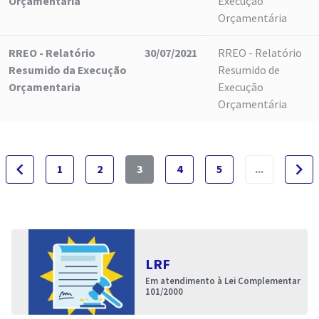
Orçamentaria
Execução
Orçamentária
RREO - Relatório
30/07/2021
RREO - Relatório
Resumido da Execução
Resumido de
Orçamentaria
Execução
Orçamentária
navigate_before
navigate_next
1
2
3
4
5
...
LRF
Em atendimento à Lei Complementar
101/2000