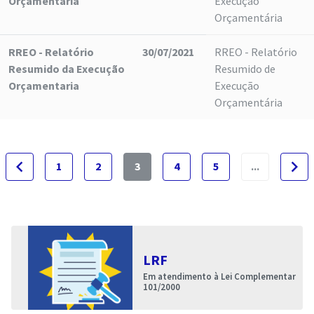
Orçamentaria
Execução
Orçamentária
RREO - Relatório
30/07/2021
RREO - Relatório
Resumido da Execução
Resumido de
Orçamentaria
Execução
Orçamentária
navigate_before
navigate_next
1
2
3
4
5
...
LRF
Em atendimento à Lei Complementar
101/2000