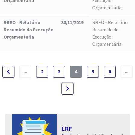
Orçamentaria
Execução
Orçamentária
RREO - Relatório
30/11/2019
RREO - Relatório
Resumido da Execução
Resumido de
Orçamentaria
Execução
Orçamentária
navigate_before
...
2
3
4
5
6
...
navigate_next
LRF