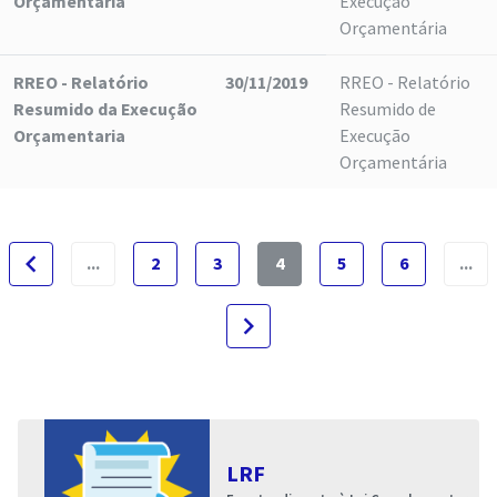
Orçamentaria
Execução
Orçamentária
RREO - Relatório
30/11/2019
RREO - Relatório
Resumido da Execução
Resumido de
Orçamentaria
Execução
Orçamentária
navigate_before
...
2
3
4
5
6
...
navigate_next
LRF