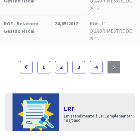
Gestão Fiscal
QUADRIMESTRE DE
2012
RGF - Relatorio
30/05/2012
RGF- 1°
Gestão Fiscal
QUADRIMESTRE DE
2012
navigate_before
1
2
3
4
5
LRF
Em atendimento à Lei Complementar
101/2000