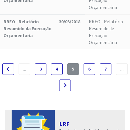
Orçamentaria
Execução
Orçamentária
RREO - Relatório
30/03/2018
RREO - Relatório
Resumido da Execução
Resumido de
Orçamentaria
Execução
Orçamentária
navigate_before
...
3
4
5
6
7
...
navigate_next
LRF